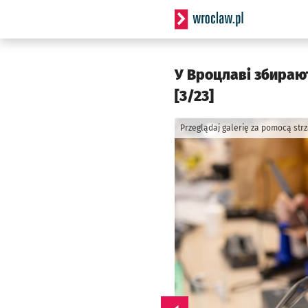
Serwis informacyjny wrocl
У Вроцлаві збирают
[3/23]
Przeglądaj galerię za pomocą str