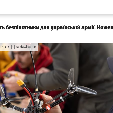
aw.pl
ь безпілотники для української армії. Коже
załek
na klawiaturze