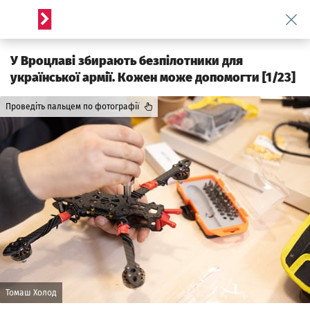
Wróć
Serwis informacyjny wroclaw.pl
У Вроцлаві збирають безпілотники для
української армії. Кожен може допомогти [1/23]
Проведіть пальцем по фотографії
Томаш Холод