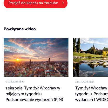
(link otwiera się w nowym okni
Przejdź do kanału na
Youtube
Powiązane wideo
01.08.2026 18:12
25.07.2026 13:51
1 sierpnia. Tym żył Wrocław w
Tym żył Wrocław
mijającym tygodniu.
tygodniu. Podsu
Podsumowanie wydarzeń (PJM)
wydarzeń | WIDE