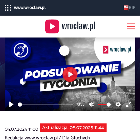
www.wroclaw.pl
BIP
Play
03:35
Play
Mute
Settings
Enter
fulls
Aktualizacja: 05.07.2025 11:44
05.07.2025 11:00
Redakcja www.wroclaw.pl /
Dla Głuchych