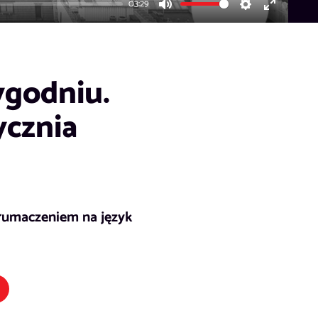
03:29
Mute
Settings
Enter
fullscreen
ygodniu.
ycznia
łumaczeniem na język
k otwiera się w nowym oknie)