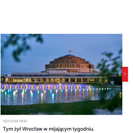
1
18.07.2026 08:45
Tym żył Wrocław w mijającym tygodniu.