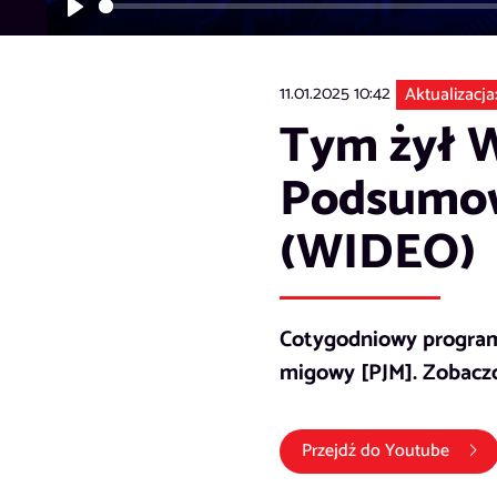
Play
11.01.2025 10:42
Aktualizacja
Tym żył W
Podsumowa
(WIDEO)
Cotygodniowy program
migowy [PJM]. Zobaczc
(link 
Przejdź do
Youtube