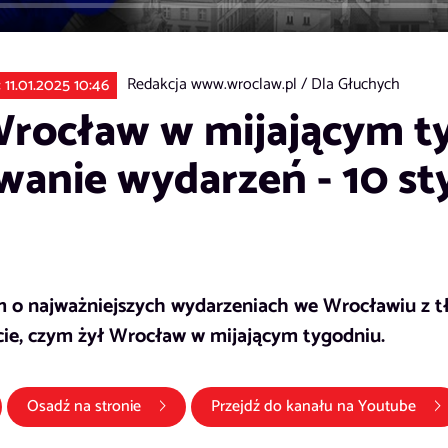
Redakcja www.wroclaw.pl /
Dla Głuchych
: 11.01.2025 10:46
rocław w mijającym t
nie wydarzeń - 10 st
 o najważniejszych wydarzeniach we Wrocławiu z t
ie, czym żył Wrocław w mijającym tygodniu.
otwiera się w nowym oknie)
(lin
Osadź na stronie
Przejdź do kanału na
Youtube