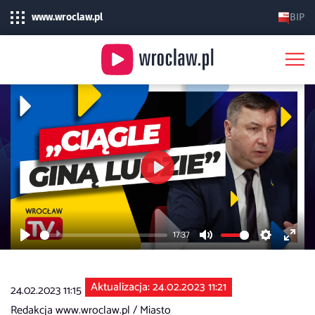
www.wroclaw.pl
BIP
Play
17:37
Play
Mute
Settings
Enter
fulls
Aktualizacja: 24.02.2023 11:21
24.02.2023 11:15
Redakcja www.wroclaw.pl /
Miasto