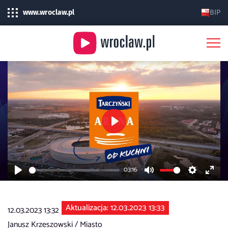
www.wroclaw.pl
BIP
Play
03:16
Play
Mute
Settings
Enter
fulls
Aktualizacja: 12.03.2023 13:33
12.03.2023 13:32
Janusz Krzeszowski /
Miasto