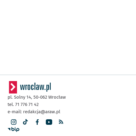
pl. Solny 14,
50-062
Wrocław
tel. 71 776 71 42
e-mail:
redakcja@araw.pl