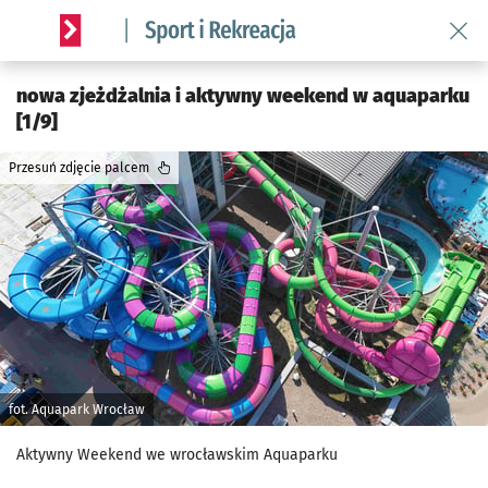
Wróć 
Serwis informacyjny wroclaw.pl podserwis: Sport i rekreacja
nowa zjeżdżalnia i aktywny weekend w aquaparku
[1/9]
Przesuń zdjęcie palcem
fot. Aquapark Wrocław
Aktywny Weekend we wrocławskim Aquaparku