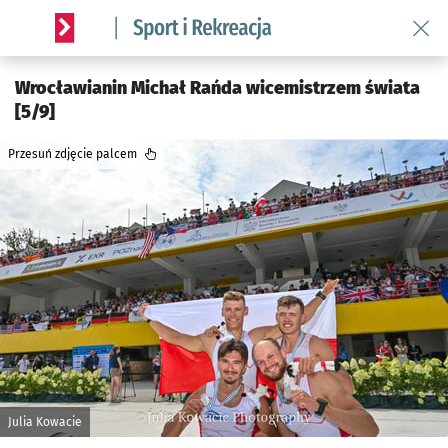
Wróć 
Serwis informacyjny wroclaw.pl podserwis: Sport i rekreacja
Wrocławianin Michał Rańda wicemistrzem świata
[5/9]
Przesuń zdjęcie palcem
Julia Kowacie