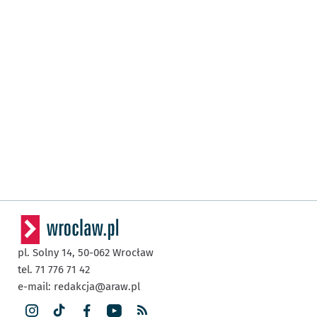
pl. Solny 14,
50-062
Wrocław
tel. 71 776 71 42
e-mail:
redakcja@araw.pl