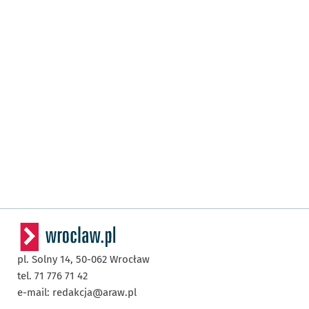
pl. Solny 14,
50-062
Wrocław
tel. 71 776 71 42
e-mail:
redakcja@araw.pl