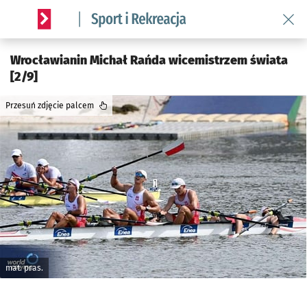
Wróć 
Serwis informacyjny wroclaw.pl podserwis: Sport i rekreacja
Wrocławianin Michał Rańda wicemistrzem świata
[2/9]
Przesuń zdjęcie palcem
mat. pras.