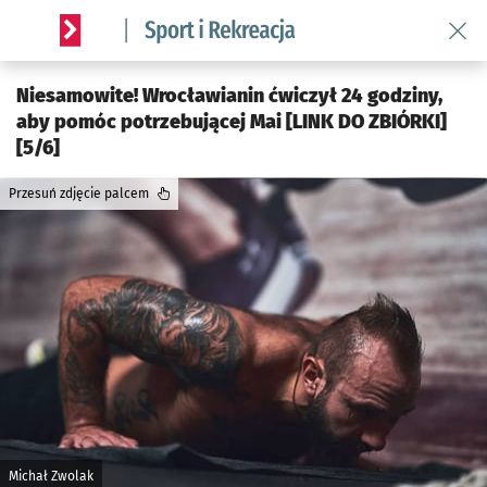
Wróć 
Serwis informacyjny wroclaw.pl podserwis: Sport i rekreacja
Niesamowite! Wrocławianin ćwiczył 24 godziny,
aby pomóc potrzebującej Mai [LINK DO ZBIÓRKI]
[5/6]
Przesuń zdjęcie palcem
Michał Zwolak