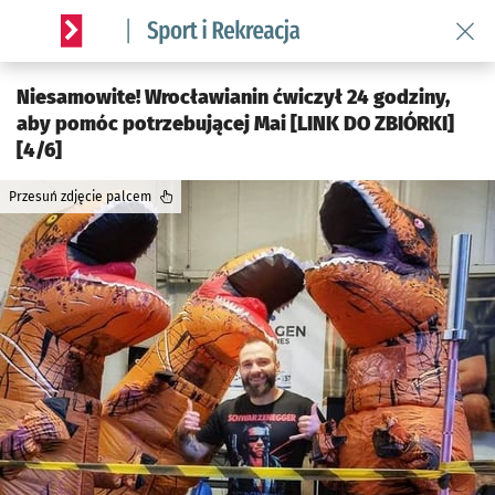
Wróć 
Serwis informacyjny wroclaw.pl podserwis: Sport i rekreacja
Niesamowite! Wrocławianin ćwiczył 24 godziny,
aby pomóc potrzebującej Mai [LINK DO ZBIÓRKI]
[4/6]
Przesuń zdjęcie palcem