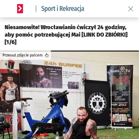
Wróć 
Serwis informacyjny wroclaw.pl podserwis: Sport i rekreacja
Niesamowite! Wrocławianin ćwiczył 24 godziny,
aby pomóc potrzebującej Mai [LINK DO ZBIÓRKI]
[1/6]
Przesuń zdjęcie palcem