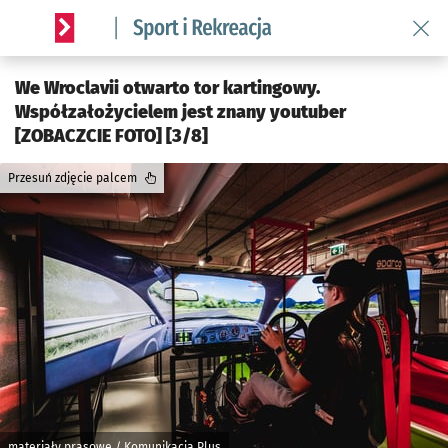
Wróć 
Serwis informacyjny wroclaw.pl podserwis: Sport i rekreacja
We Wroclavii otwarto tor kartingowy.
Współzałożycielem jest znany youtuber
[ZOBACZCIE FOTO] [3/8]
Przesuń zdjęcie palcem
materiały prasowe / Komunikacja Plus