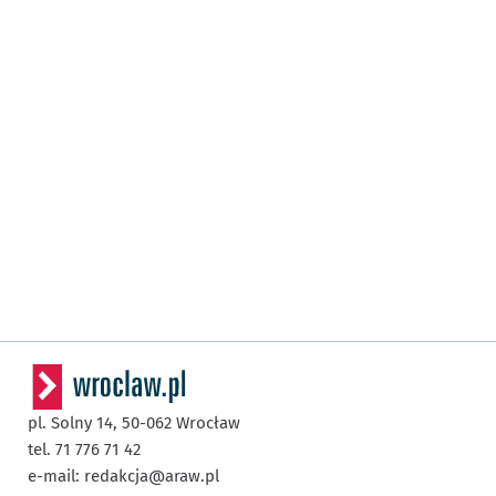
pl. Solny 14,
50-062
Wrocław
tel. 71 776 71 42
e-mail:
redakcja@araw.pl