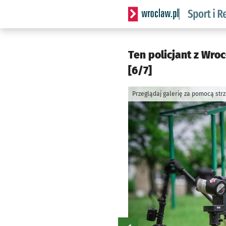
Serwis informacyjny wrocla
Ten policjant z Wro
[6/7]
Przeglądaj galerię za pomocą str