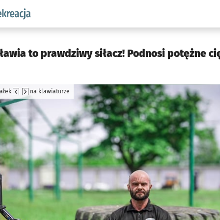
w.pl podserwis: Sport i rekreacja
cławia to prawdziwy siłacz! Podnosi potężne ci
załek
na klawiaturze