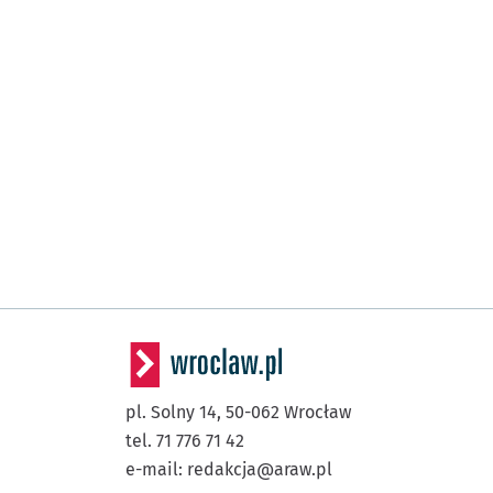
pl. Solny 14,
50-062
Wrocław
tel. 71 776 71 42
e-mail:
redakcja@araw.pl