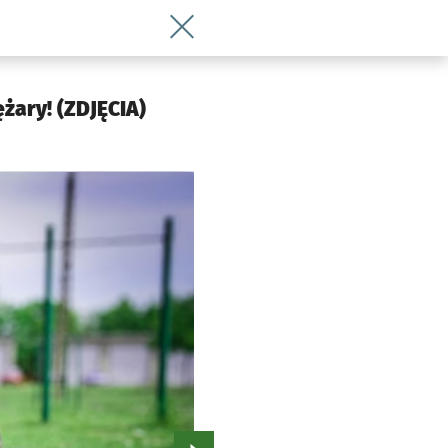
Wróć do artykułu Ten policjant z Wrocł
ężary! (ZDJĘCIA)