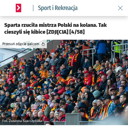
Wróć 
Serwis informacyjny wroclaw.pl podserwis: Sport i rekreacja
Sparta rzuciła mistrza Polski na kolana. Tak
cieszyli się kibice [ZDJĘCIA] [4/58]
Przesuń zdjęcie palcem
Fot. Zuzanna Szarczyńska