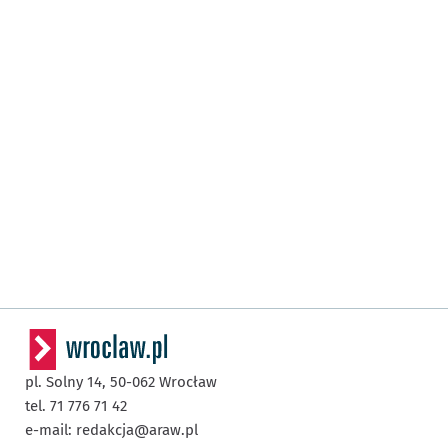
pl. Solny 14,
50-062
Wrocław
tel. 71 776 71 42
e-mail:
redakcja@araw.pl