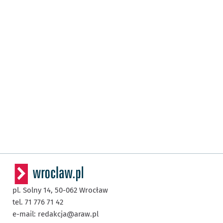
pl. Solny 14,
50-062
Wrocław
tel. 71 776 71 42
e-mail:
redakcja@araw.pl