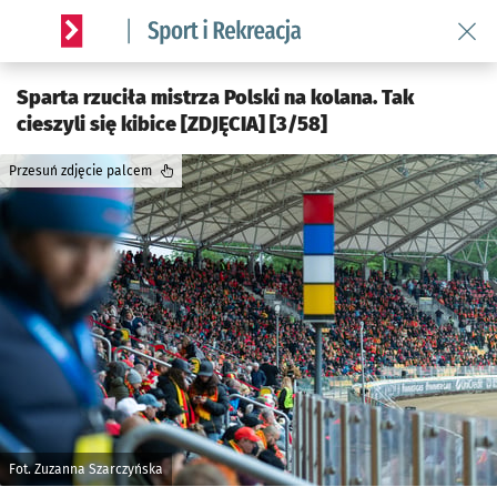
Wróć 
Serwis informacyjny wroclaw.pl podserwis: Sport i rekreacja
Sparta rzuciła mistrza Polski na kolana. Tak
cieszyli się kibice [ZDJĘCIA] [3/58]
Przesuń zdjęcie palcem
Fot. Zuzanna Szarczyńska