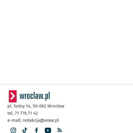
pl. Solny 14,
50-062
Wrocław
tel. 71 776 71 42
e-mail:
redakcja@araw.pl