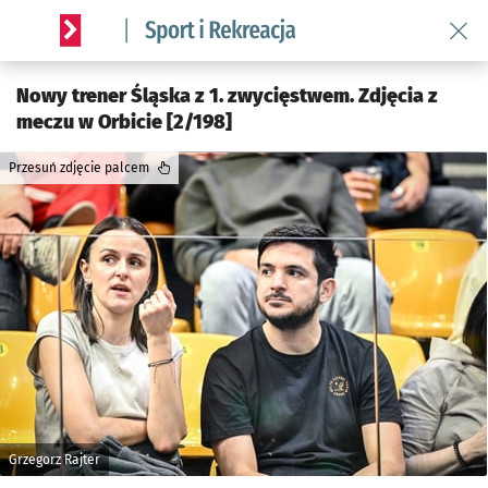
Wróć 
Serwis informacyjny wroclaw.pl podserwis: Sport i rekreacja
Nowy trener Śląska z 1. zwycięstwem. Zdjęcia z
meczu w Orbicie [2/198]
Przesuń zdjęcie palcem
Grzegorz Rajter