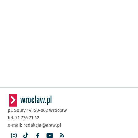
pl. Solny 14,
50-062
Wrocław
tel. 71 776 71 42
e-mail:
redakcja@araw.pl