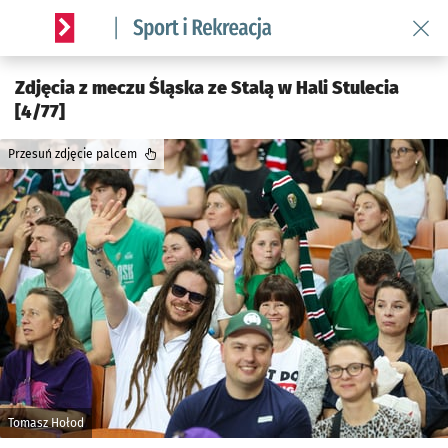
Wróć 
Serwis informacyjny wroclaw.pl podserwis: Sport i rekreacja
Zdjęcia z meczu Śląska ze Stalą w Hali Stulecia
[4/77]
Przesuń zdjęcie palcem
Tomasz Hołod