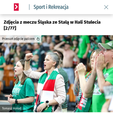
Wróć 
Serwis informacyjny wroclaw.pl podserwis: Sport i rekreacja
Zdjęcia z meczu Śląska ze Stalą w Hali Stulecia
[2/77]
Przesuń zdjęcie palcem
Tomasz Hołod