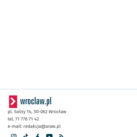
pl. Solny 14,
50-062
Wrocław
tel. 71 776 71 42
e-mail:
redakcja@araw.pl