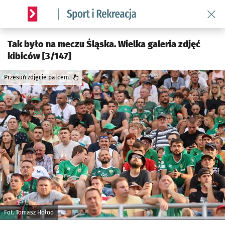
Wróć 
Serwis informacyjny wroclaw.pl podserwis: Sport i rekreacja
Tak było na meczu Śląska. Wielka galeria zdjęć
kibiców [3/147]
Przesuń zdjęcie palcem
Fot. Tomasz Hołod