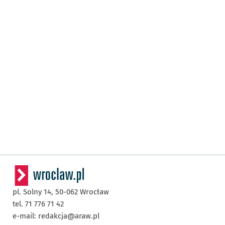
pl. Solny 14,
50-062
Wrocław
tel. 71 776 71 42
e-mail:
redakcja@araw.pl