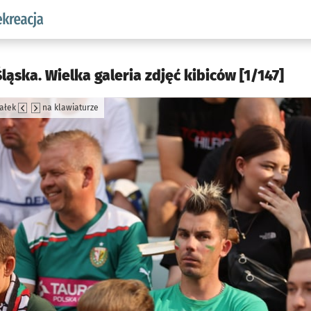
w.pl podserwis: Sport i rekreacja
ląska. Wielka galeria zdjęć kibiców [1/147]
załek
na klawiaturze