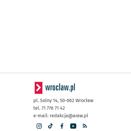
pl. Solny 14,
50-062
Wrocław
tel. 71 776 71 42
e-mail:
redakcja@araw.pl