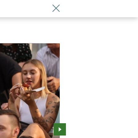
Wróć do artykułu Tak było na meczu Śl
Przejdź do kolejnego zdjęcia.