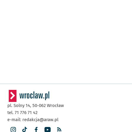
pl. Solny 14,
50-062
Wrocław
tel. 71 776 71 42
e-mail:
redakcja@araw.pl