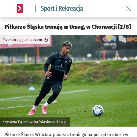
Wróć 
Serwis informacyjny wroclaw.pl podserwis: Sport i rekreacja
Piłkarze Śląska trenują w Umag, w Chorwacji [2/8]
Przesuń zdjęcie palcem
Krystyna Pączkowska/slaskwroclaw.pl
Piłkarze Śląska Wrocław podczas treningu na początku obozu w