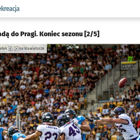
w.pl podserwis: Sport i rekreacja
dą do Pragi. Koniec sezonu [2/5]
załek
na klawiaturze
jęcia.