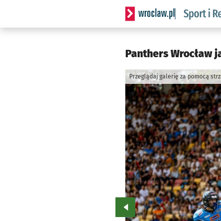
Serwis informacyjny wrocla
Panthers Wrocław ja
Przeglądaj galerię za pomocą str
Przejdź do poprzedniego zd