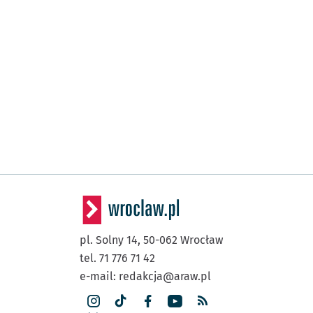
pl. Solny 14,
50-062
Wrocław
tel. 71 776 71 42
e-mail:
redakcja@araw.pl