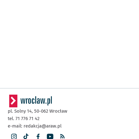
pl. Solny 14,
50-062
Wrocław
tel. 71 776 71 42
e-mail:
redakcja@araw.pl