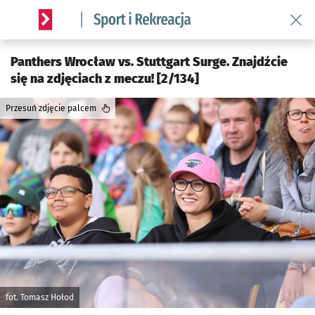
Wróć 
Serwis informacyjny wroclaw.pl podserwis: Sport i rekreacja
Panthers Wrocław vs. Stuttgart Surge. Znajdźcie
się na zdjęciach z meczu! [2/134]
Przesuń zdjęcie palcem
fot. Tomasz Hołod