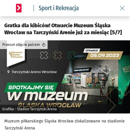
Wróć 
Serwis informacyjny wroclaw.pl podserwis: Sport i rekreacja
Gratka dla kibiców! Otwarcie Muzeum Śląska
Wrocław na Tarczyński Arenie już za miesiąc [5/7]
Przesuń zdjęcie palcem
Grafika - Stadion Tarczyński Arena
Muzeum piłkarskiego Śląska Wrocław zlokalizowane na stadionie
Tarczyński Arena