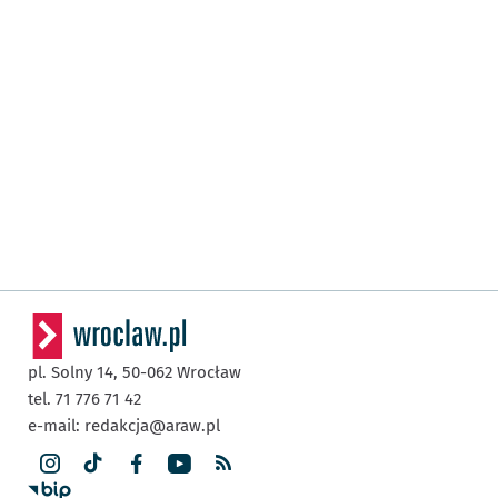
pl. Solny 14,
50-062
Wrocław
tel. 71 776 71 42
e-mail:
redakcja@araw.pl