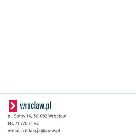
pl. Solny 14,
50-062
Wrocław
tel. 71 776 71 42
e-mail:
redakcja@araw.pl