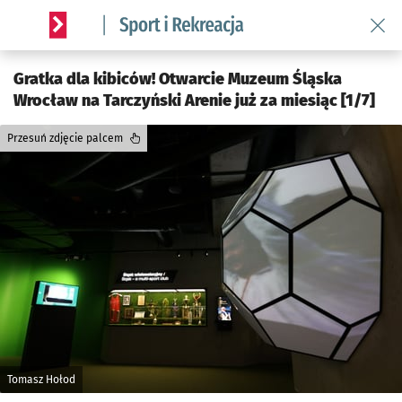
Wróć 
Serwis informacyjny wroclaw.pl podserwis: Sport i rekreacja
Gratka dla kibiców! Otwarcie Muzeum Śląska
Wrocław na Tarczyński Arenie już za miesiąc [1/7]
Przesuń zdjęcie palcem
Tomasz Hołod