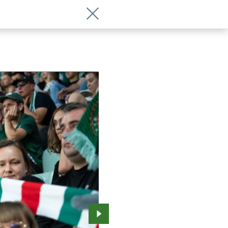
Wróć do artykułu Śląsk - Lechia. Na sta
Przejdź do kolejnego zdjęcia.