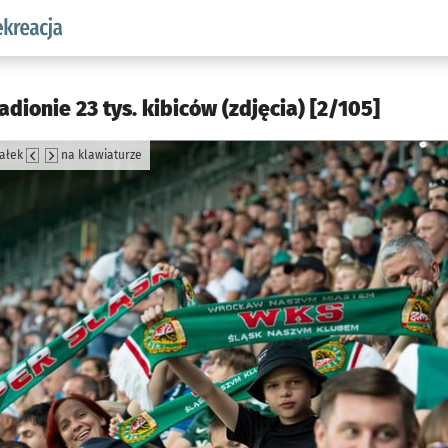
w.pl podserwis: Sport i rekreacja
tadionie 23 tys. kibiców (zdjęcia) [2/105]
załek
na klawiaturze
jęcia.