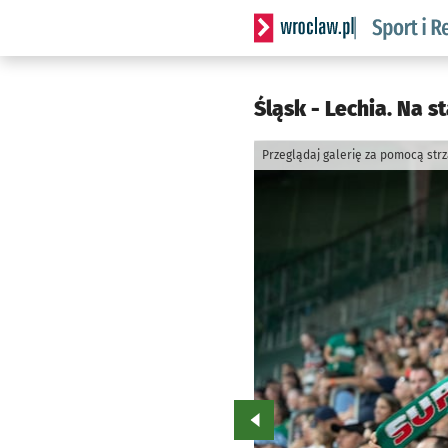
Serwis informacyjny wrocla
Śląsk - Lechia. Na s
Przeglądaj galerię za pomocą str
Przejdź do poprzedniego zd