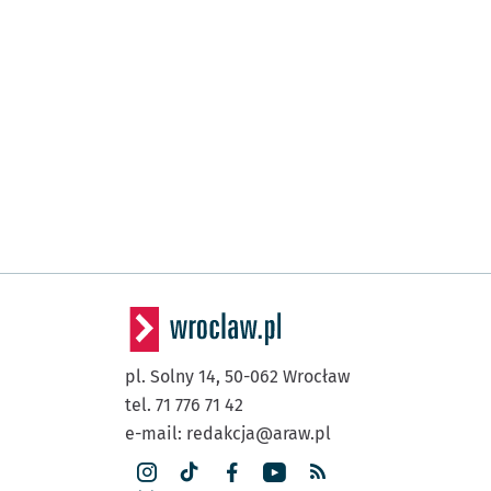
pl. Solny 14,
50-062
Wrocław
tel. 71 776 71 42
e-mail:
redakcja@araw.pl