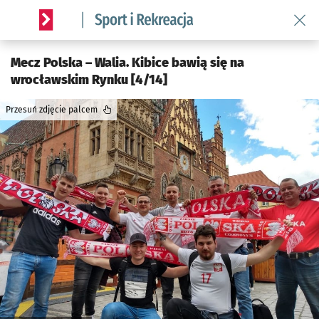
Wróć 
Serwis informacyjny wroclaw.pl podserwis: Sport i rekreacja
Mecz Polska – Walia. Kibice bawią się na
wrocławskim Rynku [4/14]
Przesuń zdjęcie palcem