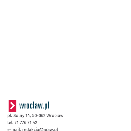
pl. Solny 14,
50-062
Wrocław
tel. 71 776 71 42
e-mail:
redakcja@araw.pl