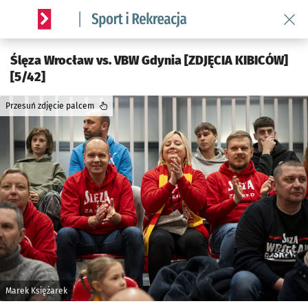
Wróć 
Serwis informacyjny wroclaw.pl podserwis: Sport i rekreacja
Ślęza Wrocław vs. VBW Gdynia [ZDJĘCIA KIBICÓW]
[5/42]
Przesuń zdjęcie palcem
Marek Księżarek