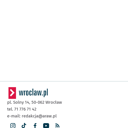
pl. Solny 14,
50-062
Wrocław
tel. 71 776 71 42
e-mail:
redakcja@araw.pl