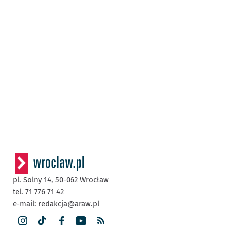
pl. Solny 14,
50-062
Wrocław
tel. 71 776 71 42
e-mail:
redakcja@araw.pl