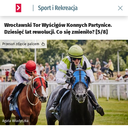
Wróć 
Serwis informacyjny wroclaw.pl podserwis: Sport i rekreacja
Wrocławski Tor Wyścigów Konnych Partynice.
Dziesięć lat rewolucji. Co się zmieniło? [5/8]
Przesuń zdjęcie palcem
Agata Władyczka