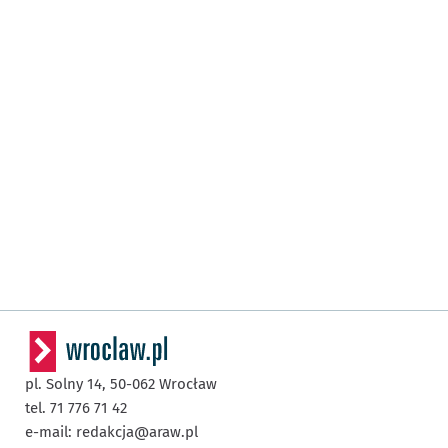
pl. Solny 14,
50-062
Wrocław
tel. 71 776 71 42
e-mail:
redakcja@araw.pl