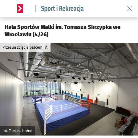
Wróć 
Serwis informacyjny wroclaw.pl podserwis: Sport i rekreacja
Hala Sportów Walki im. Tomasza Skrzypka we
Wrocławiu [4/26]
Przesuń zdjęcie palcem
fot. Tomasz Hołod