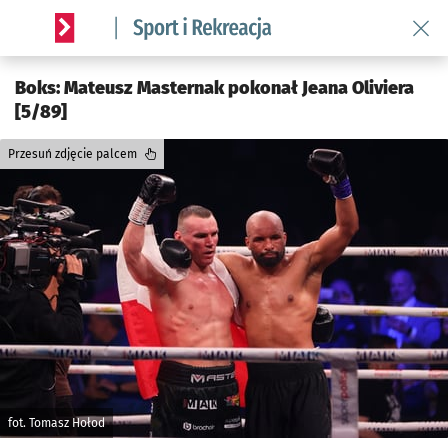
Wróć 
Serwis informacyjny wroclaw.pl podserwis: Sport i rekreacja
Boks: Mateusz Masternak pokonał Jeana Oliviera
[5/89]
Przesuń zdjęcie palcem
fot. Tomasz Hołod