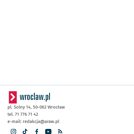
pl. Solny 14,
50-062
Wrocław
tel. 71 776 71 42
e-mail:
redakcja@araw.pl