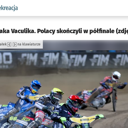
w.pl podserwis: Sport i rekreacja
ka Vaculika. Polacy skończyli w półfinale (zdję
załek
na klawiaturze