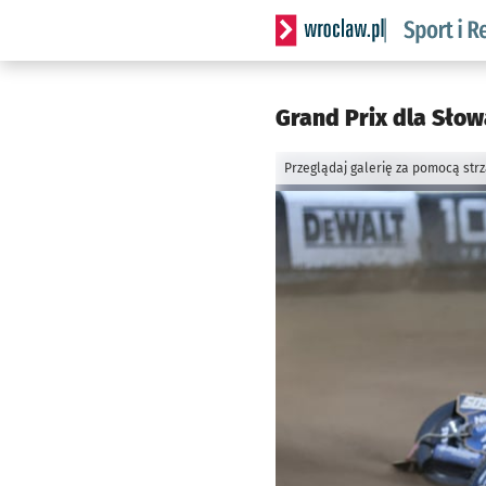
Serwis informacyjny wrocla
Grand Prix dla Słowa
Przeglądaj galerię za pomocą str