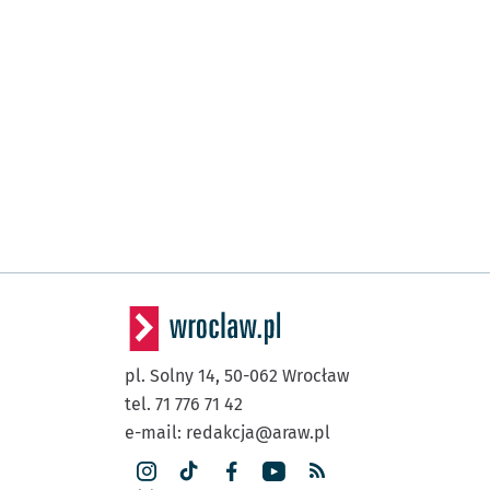
pl. Solny 14,
50-062
Wrocław
tel. 71 776 71 42
e-mail:
redakcja@araw.pl