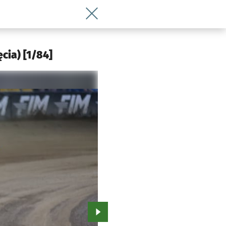
Wróć do artykułu Grand Prix dla Słowak
cia) [1/84]
Przejdź do kolejnego zdjęcia.