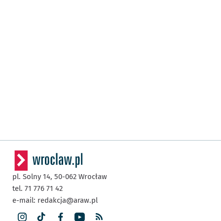
pl. Solny 14,
50-062
Wrocław
tel. 71 776 71 42
e-mail:
redakcja@araw.pl