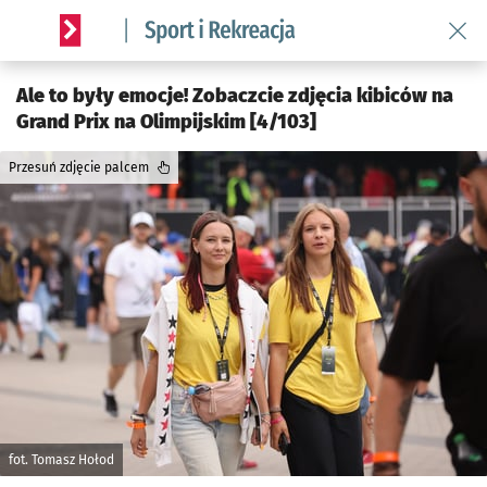
Wróć 
Serwis informacyjny wroclaw.pl podserwis: Sport i rekreacja
Ale to były emocje! Zobaczcie zdjęcia kibiców na
Grand Prix na Olimpijskim [4/103]
Przesuń zdjęcie palcem
fot. Tomasz Hołod