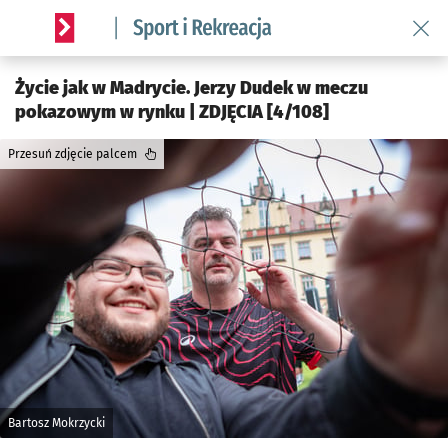
Wróć 
Serwis informacyjny wroclaw.pl podserwis: Sport i rekreacja
Życie jak w Madrycie. Jerzy Dudek w meczu
pokazowym w rynku | ZDJĘCIA [4/108]
Przesuń zdjęcie palcem
Bartosz Mokrzycki