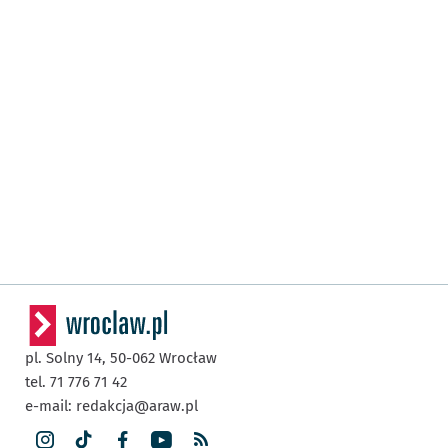
pl. Solny 14,
50-062
Wrocław
tel. 71 776 71 42
e-mail:
redakcja@araw.pl