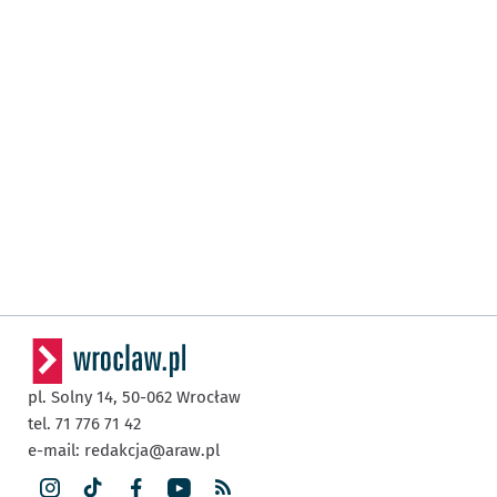
pl. Solny 14,
50-062
Wrocław
tel. 71 776 71 42
e-mail:
redakcja@araw.pl