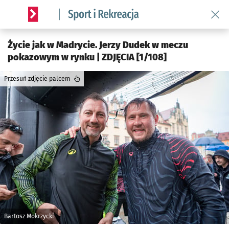
Wróć 
Serwis informacyjny wroclaw.pl podserwis: Sport i rekreacja
Życie jak w Madrycie. Jerzy Dudek w meczu
pokazowym w rynku | ZDJĘCIA [1/108]
Przesuń zdjęcie palcem
Bartosz Mokrzycki