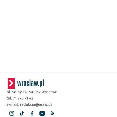
pl. Solny 14,
50-062
Wrocław
tel. 71 776 71 42
e-mail:
redakcja@araw.pl