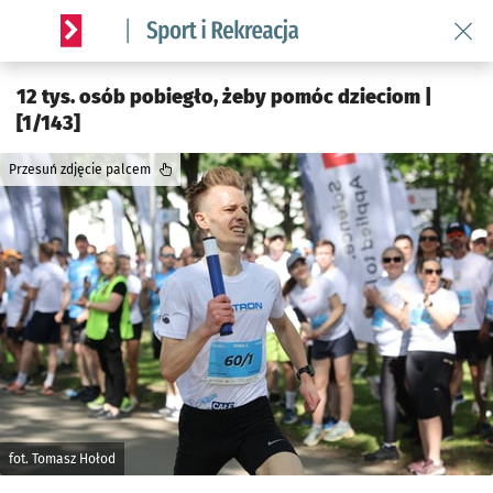
Wróć 
Serwis informacyjny wroclaw.pl podserwis: Sport i rekreacja
12 tys. osób pobiegło, żeby pomóc dzieciom |
[1/143]
Przesuń zdjęcie palcem
fot. Tomasz Hołod