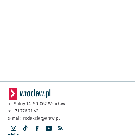
pl. Solny 14,
50-062
Wrocław
tel. 71 776 71 42
e-mail:
redakcja@araw.pl