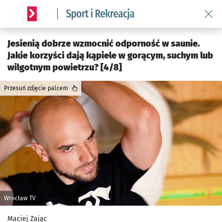
Wróć 
Serwis informacyjny wroclaw.pl podserwis: Sport i rekreacja
Jesienią dobrze wzmocnić odporność w saunie.
Jakie korzyści dają kąpiele w gorącym, suchym lub
wilgotnym powietrzu? [4/8]
Przesuń zdjęcie palcem
Wrocław TV
Maciej Zając