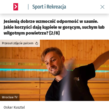
Wróć 
Serwis informacyjny wroclaw.pl podserwis: Sport i rekreacja
Jesienią dobrze wzmocnić odporność w saunie.
Jakie korzyści dają kąpiele w gorącym, suchym lub
wilgotnym powietrzu? [2/8]
Przesuń zdjęcie palcem
Wrocław TV
Oskar Kusztal