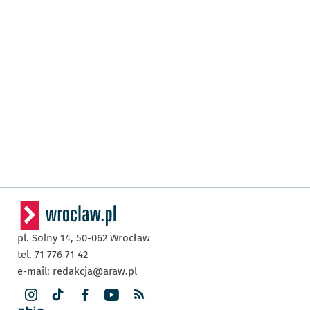
pl. Solny 14,
50-062
Wrocław
tel. 71 776 71 42
e-mail:
redakcja@araw.pl