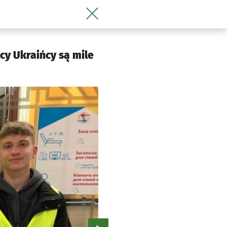
Wróć do artykułu Antyukraiński trans
cy Ukraińcy są mile