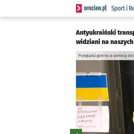
Serwis informacyjny wrocla
Antyukraiński trans
widziani na naszych
Przeglądaj galerię za pomocą str