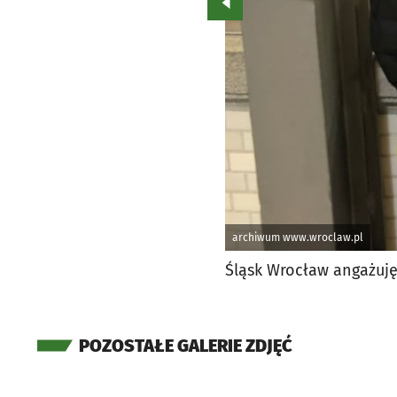
Przejdź do poprzedniego zd
archiwum www.wroclaw.pl
Śląsk Wrocław angażuję
POZOSTAŁE GALERIE ZDJĘĆ