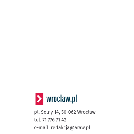
pl. Solny 14,
50-062
Wrocław
tel. 71 776 71 42
e-mail:
redakcja@araw.pl