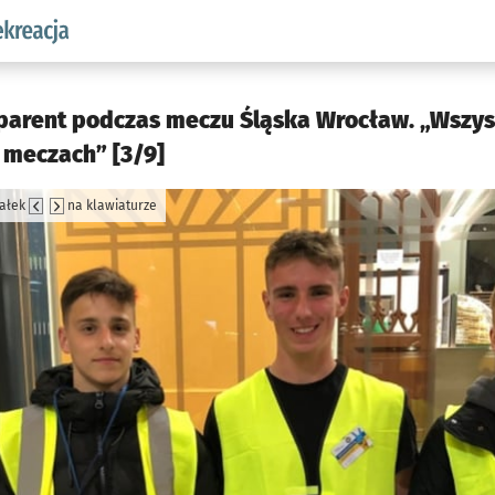
w.pl podserwis: Sport i rekreacja
parent podczas meczu Śląska Wrocław. „Wszys
 meczach” [3/9]
załek
na klawiaturze