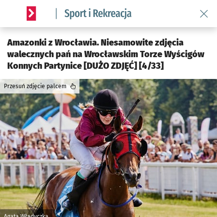
Wróć 
Serwis informacyjny wroclaw.pl podserwis: Sport i rekreacja
Amazonki z Wrocławia. Niesamowite zdjęcia
walecznych pań na Wrocławskim Torze Wyścigów
Konnych Partynice [DUŻO ZDJĘĆ] [4/33]
Przesuń zdjęcie palcem
Agata Władyczka