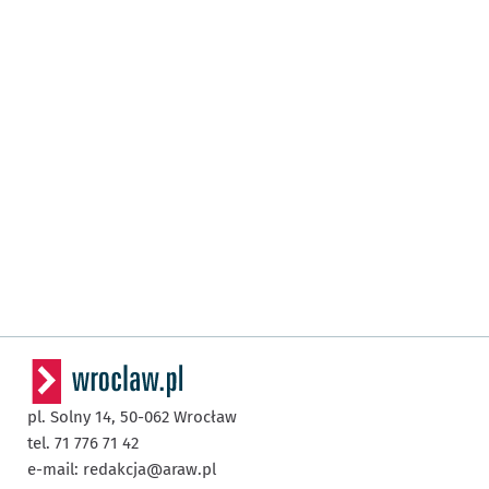
pl. Solny 14,
50-062
Wrocław
tel. 71 776 71 42
e-mail:
redakcja@araw.pl