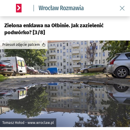
Wróć 
Serwis informacyjny wroclaw.pl podserwis: Rozmawia
Zielona enklawa na Ołbinie. Jak zazielenić
podwórko? [3/8]
Przesuń zdjęcie palcem
Tomasz Hołod - www.wroclaw.pl