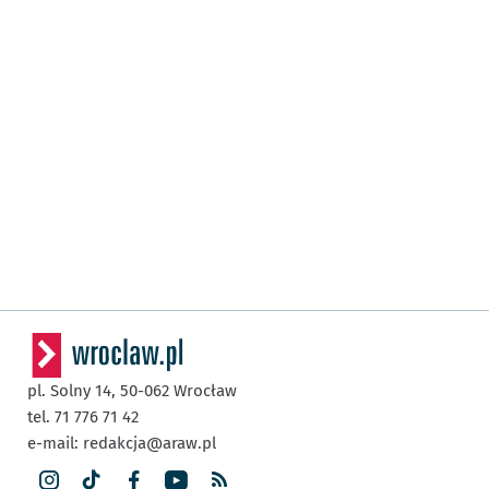
pl. Solny 14,
50-062
Wrocław
tel. 71 776 71 42
e-mail:
redakcja@araw.pl