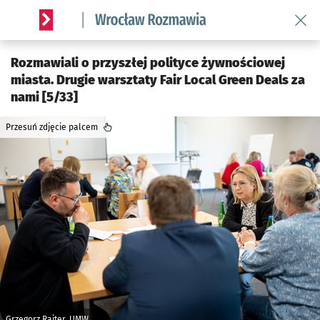
Wróć 
Serwis informacyjny wroclaw.pl podserwis: Rozmawia
Rozmawiali o przyszłej polityce żywnościowej
miasta. Drugie warsztaty Fair Local Green Deals za
nami [5/33]
Przesuń zdjęcie palcem
Grzegorz Rajter, UMW