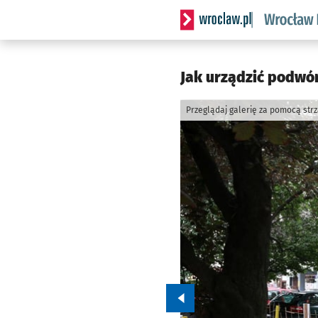
Serwis informacyjny wrocl
Jak urządzić podwór
Przeglądaj galerię za pomocą str
Przejdź do poprzedniego zd