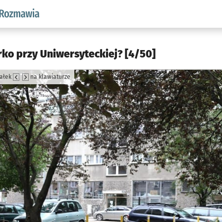
aw.pl podserwis: Rozmawia
ko przy Uniwersyteckiej? [4/50]
załek
na klawiaturze
jęcia.