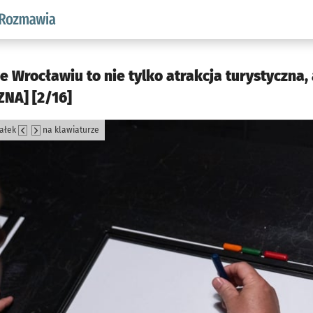
aw.pl podserwis: Rozmawia
 Wrocławiu to nie tylko atrakcja turystyczna, 
NA] [2/16]
załek
na klawiaturze