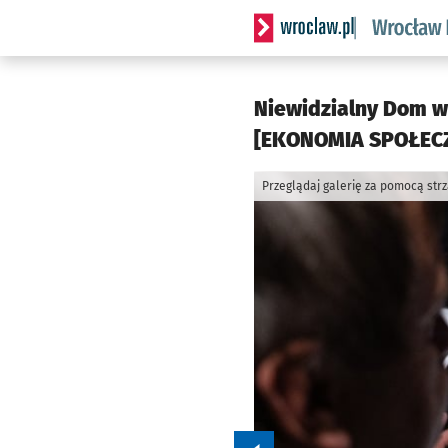
Serwis informacyjny wrocl
Niewidzialny Dom we
[EKONOMIA SPOŁECZ
Przeglądaj galerię za pomocą str