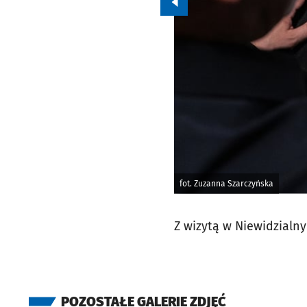
Przejdź do poprzedniego zd
fot. Zuzanna Szarczyńska
Z wizytą w Niewidzialn
POZOSTAŁE GALERIE ZDJĘĆ