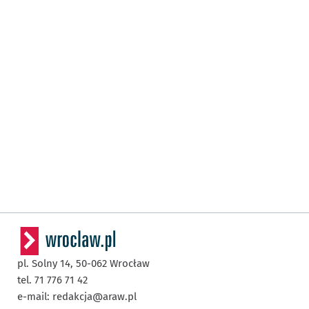
pl. Solny 14,
50-062
Wrocław
tel. 71 776 71 42
e-mail:
redakcja@araw.pl