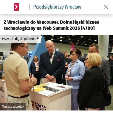
Wróć 
Serwis informacyjny wroclaw.pl podserwis: Strategia rozwo
Z Wrocławia do Vancouver. Dolnośląski biznes
technologiczny na Web Summit 2026 [4/80]
Przesuń zdjęcie palcem
Tomasz Wszołek