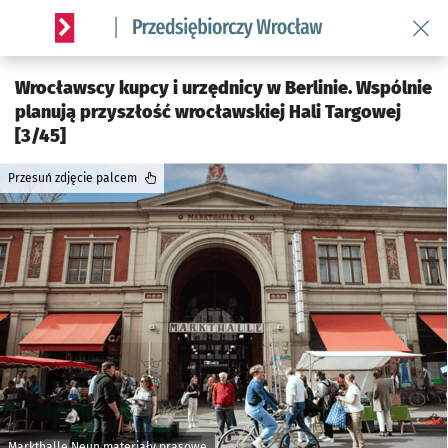
Wróć 
Serwis informacyjny wroclaw.pl podserwis: Strategia rozwo
Wrocławscy kupcy i urzędnicy w Berlinie. Wspólnie
planują przyszłość wrocławskiej Hali Targowej
[3/45]
Przesuń zdjęcie palcem
Markthalle Neun materiały prasowe