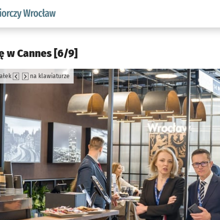
w.pl podserwis: Strategia rozwoju przedsiębiorczości miasta
ę w Cannes [6/9]
załek
na klawiaturze
jęcia.