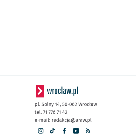
pl. Solny 14,
50-062
Wrocław
tel. 71 776 71 42
e-mail:
redakcja@araw.pl