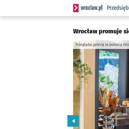
Serwis informacyjny wrocla
Wrocław promuje si
Przeglądaj galerię za pomocą str
Przejdź do poprzedniego zd