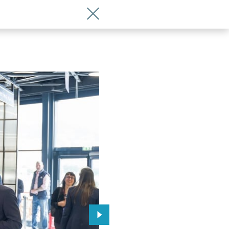
Wróć do artykułu Wrocław promuje si
 Wrocławia
Przejdź do kolejnego zdjęcia.