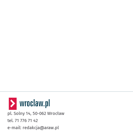
pl. Solny 14,
50-062
Wrocław
tel. 71 776 71 42
e-mail:
redakcja@araw.pl