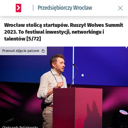
Wróć 
Serwis informacyjny wroclaw.pl podserwis: Strategia rozwo
Wrocław stolicą startupów. Ruszył Wolves Summit
2023. To festiwal inwestycji, networkingu i
talentów [5/72]
Przesuń zdjęcie palcem
Oleksandr Poliakovsky