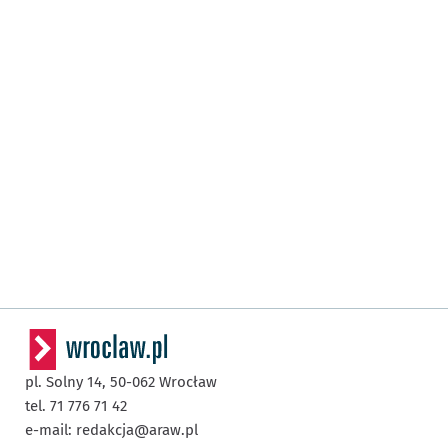
pl. Solny 14,
50-062
Wrocław
tel. 71 776 71 42
e-mail:
redakcja@araw.pl