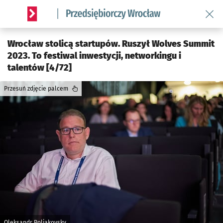
Wróć 
Serwis informacyjny wroclaw.pl podserwis: Strategia rozwo
Wrocław stolicą startupów. Ruszył Wolves Summit
2023. To festiwal inwestycji, networkingu i
talentów [4/72]
Przesuń zdjęcie palcem
Oleksandr Poliakovsky